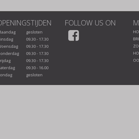
OPENINGSTIJDEN
FOLLOW US ON
M
HO
Maandag
gesloten
BR
insdag
09.30 - 17.30
ZO
oensdag
09.30 - 17.30
HO
onderdag
09.30 - 17.30
OO
rijdag
09.30 - 17.30
aterdag
09.30 - 16.00
ondag
gesloten